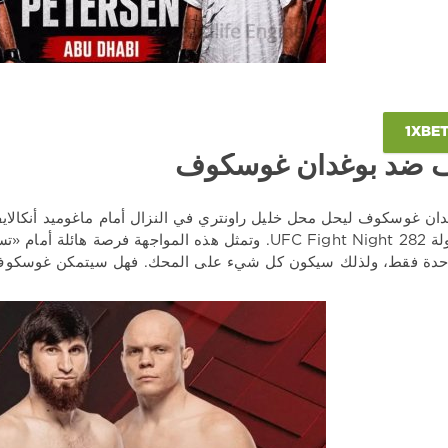
ايف ضد بوغدان غوسكوف
ضمن بطولة UFC Fight Night 282. وتمثل هذه المواجهة فرص
حدة فقط، ولذلك سيكون كل شيء على المحك. فهل سيتمكن غوسكوف 