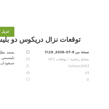
تنزيل 1XBET
توقعات نزال دريكوس دو بلي
نسخة من 9-07-2026, 11:28
بليسيس. ف
نصائح رياضية
/
توقعات UFC
سيقودان عرض UFC Fight Night 281 في أوكلاهوما يوم 19 ي
iluha.is2003
43
0