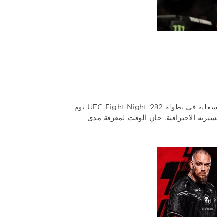
سيعود والتر ووكر، المعروف بعقوبة «كعب القدم»، إلى مطاردة أطراف خصمه السفلية في بطولة UFC Fight Night 282 يوم
سيرته الاحترافية. حان الوقت لمعرفة مدى