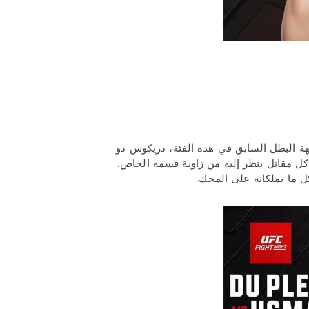
لسابق، كامارو عثمان، مرة أخرى إلى وزن 84 كغ لمواجهة البطل السابق في هذه الفئة، دريكوس دو
ل مقاتل ينظر إليه من زاوية قسمه الخاص.