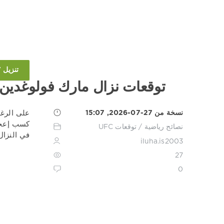
تنزيل 1XBET
توقعات نزال مارك فولوغد
نسخة من 27-07-2026, 15:07
على الرغم
نصائح رياضية
/
توقعات UFC
في النزا
iluha.is2003
27
0