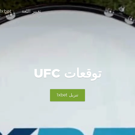
تغيير اللغة
1xbet
توقعات UFC
تنزيل 1xbet