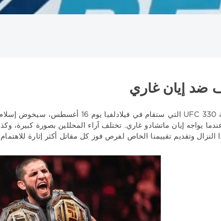
البرتغال
الدوري الاسباني
الدوري الالماني
الدوري الاوروبي
الدوري
ليد
بطولة بيلاروسيا
دوري VTB يونايتد
دوري أبطال أوروبا
دوري الأم
ف ضد إيان غاري
را
عصبة الأمم
فنلندا
فياريال
لوكوموتيف كوبان
ليفربول
مدينة 
في بطولة UFC 330 التي ستقام في فيلادلفي
دما يواجه إيان ماتشادو غاري. تختلف آراء المحللين بصورة كبيرة، وكذلك
 النزال وتقديم تقييمنا الخاص لفرص فوز كل مقاتل أكثر إثارة للاهتمام.