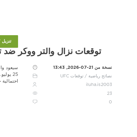
تنزيل 1XBET
توقعات نزال والتر ووكر ضد 
نسخة من 21-07-2026, 13:43
25 يول
نصائح رياضية
/
توقعات UFC
احتمالية 
iluha.is2003
23
0