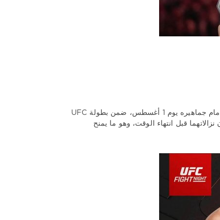
يستعد الصربي دوشكو تودوروفيتش، الملقب بـ«الرعد»، لمواجهة روبرت فالنتين أمام جماهيره يوم 1 أغسطس، ضمن بطولة UFC
ينهيان نزالاتهما قبل انتهاء الوقت، وهو ما يمنح