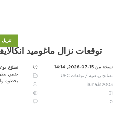
تنزيل 1XBET
توقعات نزال ماغوميد أنكال
نسخة من 15-07-2026, 14:14
نصائح رياضية
/
توقعات UFC
بخطوة وا
iluha.is2003
31
0