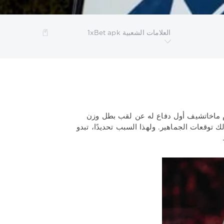
العلامات الشعبية 1xBet apk
 الروسي الممتاز
الدوري الفرنسي 1
الدوري الممتاز
م الأوروبية
دوري الدرجة الاولى الايطالي
دينامو موسكو
مانشستر
موناكو
ميتالورج
نابولي
نيزهني نوفجورود
ا يوم 16 أغسطس، سيخوض إسلام ماخاتشيف أول دفاع له عن لقب بطل وزن
 توقعات الجماهير. ولهذا السبب تحديدًا، تبدو