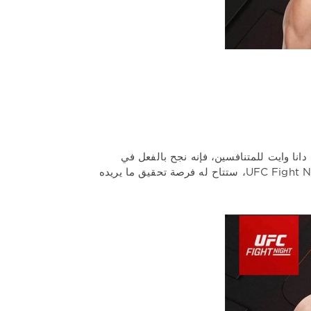
انا وايت للمتنافسين، فإنه نجح بالفعل في
كسب إعجاب الجماهير بفضل مواجهاته المجنونة والممتعة. وفي عرض UFC Fight Night 283، ستتاح له فرصة تحقيق ما يريده