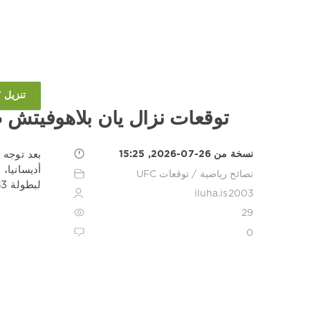
تنزيل 1XBET
توقعات نزال يان بلاهوفيتش ض
نسخة من 26-07-2026, 15:25
بعد توجه 
أديسانيا،
نصائح رياضية
/
توقعات UFC
لبطولة UFC Fight Night 283 يوم 1 أغسطس، وقد يمنح ستيرلينغ دفعة غير مسبوقة في مسيرته.
iluha.is2003
29
0