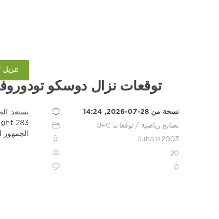
تنزيل 1XBET
توقعات نزال دوسكو تودوروف
نسخة من 28-07-2026, 14:24
نصائح رياضية
/
توقعات UFC
الجمهور ال
iluha.is2003
20
0