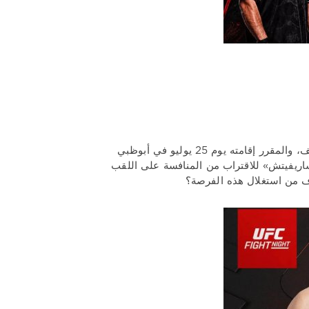
تطوّع بوغدان غوسكوف ليحل محل خليل راونتري في النزال أمام ماغوميد أنكالايف، والمقرر إقامته يوم 25 يوليو في أبوظبي
ة هائلة أمام «تساريفيتش» للاقتراب من المنافسة على اللقب
من استغلال هذه الفرصة؟