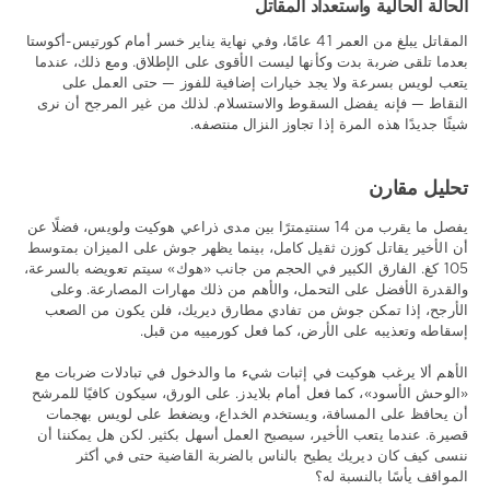
الحالة الحالية واستعداد المقاتل
المقاتل يبلغ من العمر 41 عامًا، وفي نهاية يناير خسر أمام كورتيس-أكوستا
بعدما تلقى ضربة بدت وكأنها ليست الأقوى على الإطلاق. ومع ذلك، عندما
يتعب لويس بسرعة ولا يجد خيارات إضافية للفوز — حتى العمل على
النقاط — فإنه يفضل السقوط والاستسلام. لذلك من غير المرجح أن نرى
شيئًا جديدًا هذه المرة إذا تجاوز النزال منتصفه.
تحليل مقارن
يفصل ما يقرب من 14 سنتيمترًا بين مدى ذراعي هوكيت ولويس، فضلًا عن
أن الأخير يقاتل كوزن ثقيل كامل، بينما يظهر جوش على الميزان بمتوسط
105 كغ. الفارق الكبير في الحجم من جانب «هوك» سيتم تعويضه بالسرعة،
والقدرة الأفضل على التحمل، والأهم من ذلك مهارات المصارعة. وعلى
الأرجح، إذا تمكن جوش من تفادي مطارق ديريك، فلن يكون من الصعب
إسقاطه وتعذيبه على الأرض، كما فعل كورمييه من قبل.
الأهم ألا يرغب هوكيت في إثبات شيء ما والدخول في تبادلات ضربات مع
«الوحش الأسود»، كما فعل أمام بلايدز. على الورق، سيكون كافيًا للمرشح
أن يحافظ على المسافة، ويستخدم الخداع، ويضغط على لويس بهجمات
قصيرة. عندما يتعب الأخير، سيصبح العمل أسهل بكثير. لكن هل يمكننا أن
ننسى كيف كان ديريك يطيح بالناس بالضربة القاضية حتى في أكثر
المواقف يأسًا بالنسبة له؟