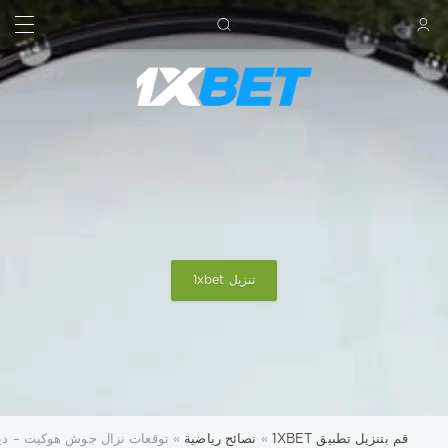
بحث
تسجيل الدخول
تنزيل 1xbet
قم بتنزيل تطبيق 1XBET
»
نصائح رياضية
» توقعات نزال جوش هوكيت – دي