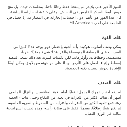
الفوز الأخير على بلايدز لم يمنحنا فقط رهانًا ناجحًا بمعاملات جيدة، بل منح
جوش أيضًا المركز الخامس في التصنيف. وعلى خلفية انتصاراته السابقة،
كان هذا الفوز هو الأهم، دون احتساب إنجازاته في المصارعة، إذ حصل في
الجامعة على لقب All-American.
نقاط القوة
يمكن وصف أسلوب هوكيت بأنه أشبه بإعصار. فهو يوجه عددًا كبيرًا من
الضربات على المسافة المتوسطة والقريبة؛ لا شيء معقدًا: ضربات
مستقيمة، وخطافات، وأوفرهاند، لكن بكميات كبيرة. بعد ذلك يسعى لتنفيذ
إسقاط وإنهاء العمل على الأرض. وبناءً على مواجهته مع بلايدز، يمكن أيضًا
الإشادة بجوش بسبب ذقنه الحديدية.
نقاط الضعف
لم يتم اختبار «هوك المذهل» فعليًا أمام نخبة المنافسين، والنزال الماضي
أظهر أن هناك الكثير من الثغرات في لعبه: من الدفاع وحتى غياب «الخطة
ب». فمع تلقيه الكثير من الضربات واقترابه من السقوط بالضربة القاضية،
لم يغير شيئًا إطلاقًا، معتمدًا فقط على صلابة رأسه. وهذه ليست استراتيجية
مثالية في الوزن الثقيل.