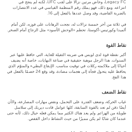
Legacy FC، وخاض مرتين نزالًا على لقب UFC، لكنه لم ينجح في
انتزاعه. ومع ذلك، فهو يملك رقم المنظمة القياسي في عدد الانتصارات
بالضربة القاضية، وقد وصل عددها بالفعل إلى 16.
في ثلاثة من آخر خمسة نزالات له، نجحت الرهانات على فوزه، لكن أمام
ألميدا وكورتيس-أكوستا، تحطم «الوحش الأسود» مثل الزجاج أمام الصخر.
نقاط القوة
أكبر نقطة قوة لدى لويس هي ضربته الثقيلة للغاية، التي حافظ عليها عبر
السنوات. هذا الرجل موهبة حقيقية في صناعة النهايات، خاصة أنه يضيف
أحيانًا إلى ملاكمته ركلات في توقيت مناسب. الإيقاع البطيء والمنوّم الذي
يحافظ عليه يتحول فجأة إلى هجمات مضادة، وقد وقع 24 خصمًا بالفعل في
هذا الفخ.
نقاط الضعف
غياب الحركة، وضعف القدرة على التحمل، ونقص مهارات المصارعة، والآن
أيضًا ذقن لم تعد بالقوة السابقة، كلها عوامل قادت ديريك إلى سلاسل
طويلة من الهزائم. ولم يعد هناك الكثير مما يمكن فعله حيال ذلك، لأنه حتى
عندما كان شابًا لم يكن مميزًا من حيث النشاط داخل القفص.