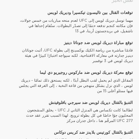
نفس الخبر
توقعات القتال بين تاليسون تيكسيرا وديريك لويس
مهما توسل ديريك لويس إلى UFC لعدم منحه مباريات من خمس جولات،
فإن مكانته كنجم تدفعه حتمًا إلى تصدّر البطولات. ستُقام إحداها في
ناشفيل، في بريدجستون أرينا، في 13
توقع مباراة ديريك لويس ضد جوناثا دينيز
قادمًا مباشرة من رياضة الكيك بوكسينج إلى بطولة UFC، أثبت جوناثان
دينيز جدارته في معاركه الافتتاحية، لكنه سيواجه اختبارًا كبيرًا في هيئة
ديريك لويس في 3 نوفمبر
توقع معركة ديريك لويس ضد ماركوس روجيريو دي ليما
المقاتل الذي لم يحمل لقب البطل أبدًا ، لكنه يستحق ذلك تمامًا - ديريك
لويس ، الذي نزل بشكل منهجي من قاعة النخبة ، إلى الغرفة التي يجلس
فيها ممثلو أعلى 15 من
التنبؤ بالقتال ديريك لويس ضد سيرجي بافلوفيتش
لطالما كانت تكساس هي المنزل الثاني لـ UFC - يخلق المشجعون
المحليون جوًا خاصًا في كل بطولة ترويج. لهذا السبب تقرر عقد حدث
UFC 277 المرقّم هنا ، داخل جدران مركز
التنبؤ بالقتال كورتيس بلايدز ضد كريس دوكاس