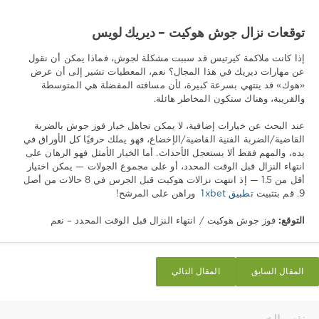
توقعات نزال جوش هوكيت – ديريك لويس
إذا كانت ملاكمة كيرتيس قد سببت مشكلة لجوش، فماذا يمكن أن نقول
عن مهارات ديريك في هذا المجال؟ نعم، المعطيات تشير إلى أن عرض
«هوك» قد ينتهي بسرعة كبيرة، لأن مسافته المفضلة هي المتوسطة
والقريبة، وهناك ستكون المخاطر هائلة.
عند البحث عن خيارات إضافية، لا يمكن تجاهل خيار فوز جوش بالضربة
القاضية/الضربة الفنية القاضية/الإخضاع، فهو يملك حرفيًا كل الأوراق في
يده، والمهم فقط ألا يستعجل الأحداث. أما الخيار الأمثل فهو الرهان على
انتهاء النزال قبل الوقت المحدد، أو على مجموع الجولات — يمكن اختيار
أقل من 1.5 — إذ انتهت نزالات هوكيت قبل الجرس في 8 حالات من أصل
9. قم بتثبيت
تطبيق 1xbet
وراهن على المرشح!
التوقع:
فوز جوش هوكيت / انتهاء النزال قبل الوقت المحدد – نعم
المقال السابق
المقال التالي