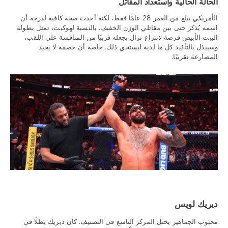
الحالة الحالية واستعداد المقاتل
الأمريكي يبلغ من العمر 28 عامًا فقط، لكنه أحدث ضجة كافية لدرجة أن
اسمه يُذكر حتى بين مقاتلي الوزن الخفيف. بالنسبة لهوكيت، تمثل بطولة
البيت الأبيض فرصة لانتزاع نزال يجعله قريبًا من المنافسة على اللقب،
وسيبذل بالتأكيد كل ما لديه ليستحق ذلك. خاصة أن خصمه لا يجيد
المصارعة تقريبًا.
ديريك لويس
محبوب الجماهير يحتل المركز التاسع في التصنيف. كان ديريك بطلًا في