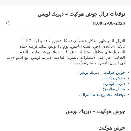
توقعات نزال جوش هوكيت – ديريك لويس
2-06-2026, 11:08
نصائح
النزال الذي ظهر بشكل عشوائي تمامًا ضمن بطاقة بطولة UFC
رياضية
Freedom 250 في البيت الأبيض، يوم 15 يونيو، يملك فرصة جيدة
/
للحصول على مكافأة. وهذا ليس غريبًا، إذ سيلتقي هنا صاحب الرقم
توقعات
القياسي في عدد الانتصارات بالضربة القاضية، ديريك لويس، مع اسم جديد
UFC
في الوزن الثقيل، جوش هوكيت.
iluha.is2003
جوش هوكيت – ديريك لويس
;
جوش هوكيت
;
65
ديريك لويس
;
0
تحليل مقارن
;
توقعات مجموع نقاط النزال
.
جوش هوكيت – ديريك لويس
جوش هوكيت