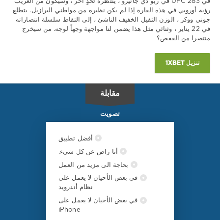
في UFC 283 في ريو دي جانيرو ، ينتظره تحدٍ آخر ، وسيكون من الغريب
رؤية أوروبي في هذه القارة إذا لم يكن نظيره من مواطني البرازيل. يتطلع
جوني ووكر ، الوزن الثقيل الخفيف الناشئ ، إلى التقاط سلسلة انتصاراته
في 22 يناير ، وثنائي مثل هذا يضمن لنا مواجهة وجهاً لوجه. من سيخرج
منتصرا من القفص؟
تنزيل 1XBET
مقابلة
تصويت
أفضل تطبيق
أنا راض عن كل شيء.
بحاجة الى مزيد من العمل
في بعض الأحيان لا يعمل على
نظام أندرويد
في بعض الأحيان لا يعمل على
iPhone