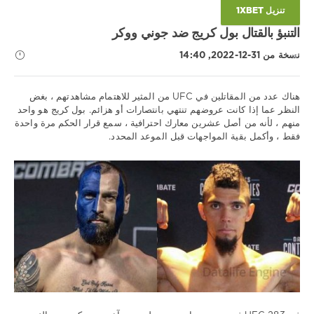
تنزيل 1XBET
التنبؤ بالقتال بول كريج ضد جوني ووكر
نسخة من 31-12-2022, 14:40
هناك عدد من المقاتلين في UFC من المثير للاهتمام مشاهدتهم ، بغض
النظر عما إذا كانت عروضهم تنتهي بانتصارات أو هزائم. بول كريج هو واحد
منهم ، لأنه من أصل عشرين معارك احترافية ، سمع قرار الحكم مرة واحدة
نصائح
فقط ، وأكمل بقية المواجهات قبل الموعد المحدد.
رياضية
/
توقعات
UFC
Download
1xbet
1
409
0