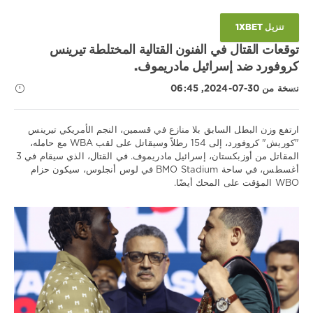
تنزيل 1XBET
توقعات القتال في الفنون القتالية المختلطة تيرينس
كروفورد ضد إسرائيل مادريموف.
نسخة من 30-07-2024, 06:45
نصائح
ارتفع وزن البطل السابق بلا منازع في قسمين، النجم الأمريكي تيرينس
رياضية
"كوريش" كروفورد، إلى 154 رطلاً وسيقاتل على لقب WBA مع حامله،
/
المقاتل من أوزبكستان، إسرائيل مادريموف. في القتال، الذي سيقام في 3
توقعات
أغسطس، في ساحة BMO Stadium في لوس أنجلوس، سيكون حزام
UFC
WBO المؤقت على المحك أيضًا.
iluha.is2003
1
114
0