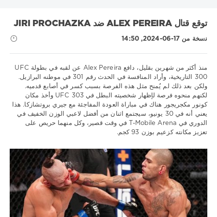
KHL
MLS
UEFA Nations League
UNICS
أتالانتا
توقع قتال ALEX PEREIRA ضد JIRI PROCHAZKA
البرتغال
الدوري الاسباني
الدوري الالماني
الدوري الاوروبي
نسخة من 17-06-2024, 14:50
الدوري الروسي الممتاز
الدوري الفرنسي 1
الدوري الممتاز
السويد
انتر
بايرن
برشلونة
بريميرا
بطولة العالم لهوكي الجليد
بطولة بيلاروسيا
دوري VTB يونايتد
نصائح
منذ أكثر من شهرين بقليل، دافع Alex Pereira عن لقبه في بطولة UFC
رياضية
300 التاريخية، وأراد المنافسة في الحدث رقم 301 في موطنه البرازيل.
دوري أبطال أوروبا
دوري الأمم الأوروبية
/
ولكن بعد ذلك لم يُمنح مثل هذه الفرصة بسبب كسر في أصابع قدميه.
دوري الدرجة الاولى الايطالي
دينامو موسكو
روما
ريال مدريد
توقعات
لكنهم منحوه فرصة لإظهار شخصيته البطل في UFC 303 وأخذ مكان
UFC
كونور مكجريجور هناك في مباراة العودة المفاجئة مع جيري بروتشازكا. هذا
زينيت
سسكا
سويسرا
عصبة الأمم
فنلندا
فياريال
يعني أنه في 30 يونيو، سيجتمع اثنان من أفضل لاعبي الوزن الخفيف في
iluha.is2003
لوكوموتيف كوبان
ليفربول
مدينة مانشستر
موناكو
ميتالورج
الدوري في T-Mobile Arena في وقت قصير، وكل منهما حريص على
1
نابولي
نيزهني نوفجورود
نيوكاسل
تعزيز مكانته كزعيم بوزن 93 كجم.
136
Show all tags
0