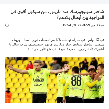
KHL
MLS
UEFA Nations League
UNICS
أتالانتا
شاختر سوليجورسك ضد ماريبور. من سيكون أقوى في
البرتغال
الدوري الاسباني
الدوري الالماني
الدوري الاوروبي
المواجهة بين أبطال بلادهم؟
الدوري الروسي الممتاز
الدوري الفرنسي 1
الدوري الممتاز
نسخة من 9-07-2022, 15:54
السويد
انتر
بايرن
برشلونة
بريميرا
بطولة العالم لهوكي الجليد
بطولة بيلاروسيا
دوري VTB يونايتد
في 13 يوليو ، في مباراة نهائيات 1/8 من تصفيات دوري أبطال أوروبا ،
دوري أبطال أوروبا
دوري الأمم الأوروبية
سيقيس شاختار سوليجورسك وماريبور قوتهم. ستستضيف ساحة ساكاريا
دوري الدرجة الاولى الايطالي
دينامو موسكو
روما
ريال مدريد
أتاتورك (أدابازاري) المعركة. نتيجة الاجتماع الأول هي 0: 0.
نصائح
زينيت
سسكا
سويسرا
عصبة الأمم
فنلندا
فياريال
رياضية
لوكوموتيف كوبان
ليفربول
مدينة مانشستر
موناكو
ميتالورج
/
تنبؤات
نابولي
نيزهني نوفجورود
نيوكاسل
كرة
Show all tags
القدم
Download
1xbet
1
546
0