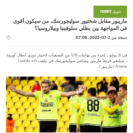
شاختار
سوليجورسك
,
تنزيل 1XBET
ماريبور
,
ماريبور مقابل شختيور سوليجورسك. من سيكون أقوى
دوري
في المواجهة بين بطلي سلوفينيا وبيلاروسيا؟
أبطال
أوروبا
نسخة من 2-07-2022, 07:06
في 6 يوليو ، كجزء من نهائيات 1/8 من التصفيات لاختيار دوري أبطال أوروبا
، سيلتقي فريقا ماريبور وشاختر سوليجورسك في ملعب Ludski vrt
Arena (ماريبور).
نصائح
رياضية
/
تنبؤات
كرة
القدم
Download
1xbet
1
496