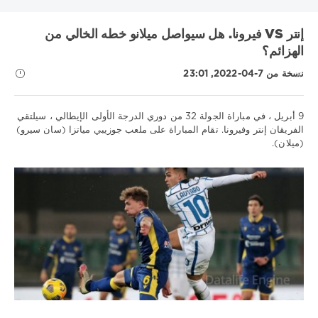
KHL
MLS
UEFA Nations League
UNICS
أتالانتا
إنتر VS فيرونا. هل سيواصل ميلانو خطه الخالي من
البرتغال
الدوري الاسباني
الدوري الالماني
الدوري الاوروبي
الهزائم؟
الدوري الروسي الممتاز
الدوري الفرنسي 1
الدوري الممتاز
انتر
نسخة من 7-04-2022, 23:01
بايرن
برشلونة
بريميرا
بطولة العالم لهوكي الجليد
بطولة بيلاروسيا
دوري VTB يونايتد
دوري أبطال أوروبا
9 أبريل ، في مباراة الجولة 32 من دوري الدرجة الأولى الإيطالي ، سيلتقي
دوري الأمم الأوروبية
دوري الدرجة الاولى الايطالي
دينامو موسكو
الفريقان إنتر وفيرونا. تقام المباراة على ملعب جوزيبي مياتزا (سان سيرو)
دينامو مينسك
روما
ريال مدريد
زينيت
سسكا
سويسرا
(ميلان).
نصائح
عصبة الأمم
فنلندا
فياريال
لوكوموتيف كوبان
ليفربول
رياضية
مدينة مانشستر
موناكو
ميتالورج
نابولي
نيزهني نوفجورود
/
تنبؤات
نيوكاسل
كرة
Show all tags
القدم
Download
1xbet
1
677
0