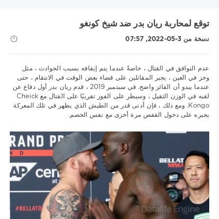
KHL
MLS
UEFA Nations League
UNICS
أتالانتا
توقع لمحاربة ريان بدر ضد شيخ كونغو
البرتغال
الدوري الاسباني
الدوري الالماني
الدوري الاوروبي
نسخة من 3-05-2022, 07:57
الدوري الروسي الممتاز
الدوري الفرنسي 1
الدوري الممتاز
السويد
انتر
بايرن
برشلونة
بطولة العالم لهوكي الجليد
بطولة بيلاروسيا
دوري VTB يونايتد
دوري أبطال أوروبا
عدم التوافق في القتال ، خاصةً عندما يتم إيقافه بسبب الحوادث ، مثل
وخز في العين ، يجبر المقاتلين على قضاء بعض الوقت في الانتقام ، حتى
دوري الأمم الأوروبية
دوري الدرجة الاولى الايطالي
دينامو موسكو
عندما يبدو أن الفائز واضح. في سبتمبر 2019 ، قدم ريان بدر أول دفاع عن
نصائح
دينامو مينسك
روما
ريال مدريد
زينيت
سسكا
سويسرا
لقبه في الوزن الثقيل ، وسيطر على الفور تقريبًا على القتال مع Cheick
رياضية
Kongo. ومع ذلك ، فإن أدنى قدر من الطيش الذي يظهر في تلك المعركة
عصبة الأمم
فنلندا
فياريال
لوكوموتيف كوبان
ليفربول
/
يجبره على دخول القفص مرة أخرى مع نفس الخصم.
مدينة مانشستر
موناكو
ميتالورج
نابولي
نيزهني نوفجورود
توقعات
UFC
نيوكاسل
Download
Show all tags
1xbet
1
679
0
ريان
بدر
,