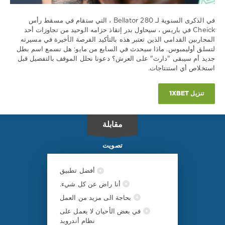
شيخ
كونغو
,
في الذكرى السنوية لـ Bellator 280 ، التي ستقام في مسقط رأس
280-
Cheick في باريس ، سيحاول بدر إنقاذ حزامه الوحيد من تجاوزات أحد
مسعود
المحاربين القدامى الذين تعتبر هذه بالتأكيد الفرصة الأخيرة في مسيرته
لتسلق أوليمبوس. ماذا سيحدث في السابع من مايو: هل نسمع اسم بطل
جديد أم سيبقى "دارث" على العرش؟ دعونا نحلل الموقف بالتفصيل قبل
استخلاص أي استنتاجات.
تنزيل 1XBET
مقابلة
تصويت
أفضل تطبيق
أنا راض عن كل شيء.
بحاجة الى مزيد من العمل
في بعض الأحيان لا يعمل على
نظام أندرويد