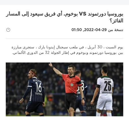
KHL
MLS
UEFA Nations League
UNICS
أتالانتا
بوروسيا دورتموند VS بوخوم. أي فريق سيعود إلى المسار
البرتغال
الدوري الاسباني
الدوري الالماني
الدوري الاوروبي
الفائز؟
الدوري الروسي الممتاز
الدوري الفرنسي 1
الدوري الممتاز
انتر
نسخة من 29-04-2022, 01:50
بايرن
برشلونة
بريميرا
بطولة العالم لهوكي الجليد
بطولة بيلاروسيا
دوري VTB يونايتد
دوري أبطال أوروبا
يوم السبت ، 30 أبريل ، في ملعب سيجنال إيدونا بارك ، ستجرى مبارزة
دوري الأمم الأوروبية
دوري الدرجة الاولى الايطالي
دينامو موسكو
بين بوروسيا دورتموند وبوخوم في إطار الجولة 32 من الدوري الألماني.
دينامو مينسك
روما
ريال مدريد
زينيت
سسكا
سويسرا
نصائح
عصبة الأمم
فنلندا
فياريال
لوكوموتيف كوبان
ليفربول
رياضية
مدينة مانشستر
موناكو
ميتالورج
نابولي
نيزهني نوفجورود
/
تنبؤات
نيوكاسل
كرة
Show all tags
القدم
Download
1xbet
1
790
0