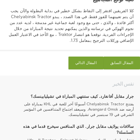
كلا الفريقين افتقر إلى النقاط بشكل خطير في بداية البطولة والآن يجب
أن يتم تعيينهما للفوز فقط. في هذا الصدد ، يبدو Chelyabinsk Tractor
أكثر فائدة ، والذي ، حتى مع وجود لعبة جماعية غير مدمجة ، لديه عدد من
نجوم الهوكي في ترسانته والذين يمكنهم تحديد نتيجة المباراة من خلال
الإجراءات الفردية. توقعنا هو انتصار Traktor ، مع الأخذ في الاعتبار العمل
الإضافي وركلات الترجيح بمعامل 1.73.
المقال السابق
المقال التالي
نفس الخبر
جرار مقابل أفانغارد. كيف ستنتهي المباراة في تشيليابينسك؟
يفتتح Chelyabinsk Tractor أسبوعًا آخر للعبة في KHL بمباراة على
أرضه ضد Avangard Omsk. وسيعقد اجتماع المتنافسين في المؤتمر
الشرقي في 19 سبتمبر في تشيليابينسك.
سالافات يولايف مقابل جرار. الذي المنافس سيخرج قدما في هذه
السلسلة?