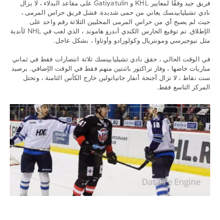
فريق جيد وفقًا لمعايير KHL و Gatiyatulin على مقاعد البدلاء ، لا يزال
نادي تشيليابينسك يعاني من حمى شديدة. فشل فريق حراس المرمى ،
حيث لم يصبح أي من حراس المرمى المحليين الثلاثة رقم واحد على
الإطلاق. تم توقيع الحارس الكندي أندرو هاموند ، الذي لعب في NHL لأندية
مثل نيوجيرسي ومونتريال وكولورادو وأوتاوا ، بشكل عاجل.
في الوقت الحالي ، حقق نادي تشيليابينسك ثلاثة انتصارات فقط في ثماني
مباريات خاضها ، وفاز تراكتور باثنتين منهم فقط في الوقت الإضافي. برصيد
ست نقاط ، لا تزال أجنحة أنفار جاتياتولين خارج الكأس الثامنة ، وتحتل
المركز التاسع فقط.