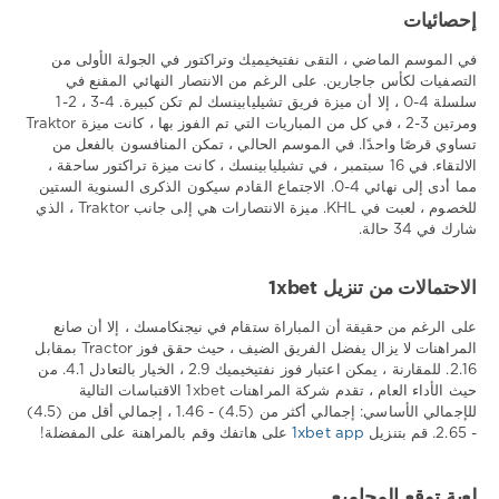
إحصائيات
في الموسم الماضي ، التقى نفتيخيميك وتراكتور في الجولة الأولى من
التصفيات لكأس جاجارين. على الرغم من الانتصار النهائي المقنع في
سلسلة 4-0 ، إلا أن ميزة فريق تشيليابينسك لم تكن كبيرة. 4-3 ، 2-1
ومرتين 3-2 ، في كل من المباريات التي تم الفوز بها ، كانت ميزة Traktor
تساوي قرصًا واحدًا. في الموسم الحالي ، تمكن المنافسون بالفعل من
الالتقاء. في 16 سبتمبر ، في تشيليابينسك ، كانت ميزة تراكتور ساحقة ،
مما أدى إلى نهائي 4-0. الاجتماع القادم سيكون الذكرى السنوية الستين
للخصوم ، لعبت في KHL. ميزة الانتصارات هي إلى جانب Traktor ، الذي
شارك في 34 حالة.
الاحتمالات من تنزيل 1xbet
على الرغم من حقيقة أن المباراة ستقام في نيجنكامسك ، إلا أن صانع
المراهنات لا يزال يفضل الفريق الضيف ، حيث حقق فوز Tractor بمقابل
2.16. للمقارنة ، يمكن اعتبار فوز نفتيخيميك 2.9 ، الخيار بالتعادل 4.1. من
حيث الأداء العام ، تقدم شركة المراهنات 1xbet الاقتباسات التالية
للإجمالي الأساسي: إجمالي أكثر من (4.5) - 1.46 ، إجمالي أقل من (4.5)
- 2.65. قم بتنزيل
1xbet app
على هاتفك وقم بالمراهنة على المفضلة!
لعبة توقع المجاميع