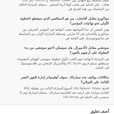
تنتقل سلسلة ربع النهائي بين Salavat Yulaev و Tractor إلى Ufa.
هناك ، على الجليد في ملعب أوفا أرينا المحلي ، ستقام المباراة الثالثة
من السلسلة بين هذه الفرق في
ميتالورج مقابل أفانجارد. من هو المتنافس الذي سيخطو الخطوة
الأولى نحو نهائيات المؤتمر؟
ومن المقرر أن تبدأ المواجهة نصف النهائية في المؤتمر الشرقي بين
ميتالورج وأفانجارد في 18 مارس. وستقام المباراة الأولى من السلسلة
في مانيتيوجورسك على الجليد في
سوتشي مقابل الأدميرال. هل سيتمكن لاعبو سوتشي من بدء
البطولة على أرضهم بالفوز؟
في المباراة النهائية ليوم اللعب الأول لبطولة سوتشي للهوكي المفتوحة ،
سينطلق ممثلو فريق HC Sochi والأدميرال المحلي من فلاديفوستوك
إلى الجليد.
سالافات يولايف ضد سبارتاك. سوف أوفيميانز إدارة للفوز النصر
الثالث على التوالي?
افتتح Ufa Salavat Yulaev أسبوع المباراة الثالث من بطولة KHL
العادية بمباراة على أرضه ضد العاصمة سبارتاك. ستقام المباراة يوم 12
سبتمبر على الجليد في Ufa Arena
أضف تعليق