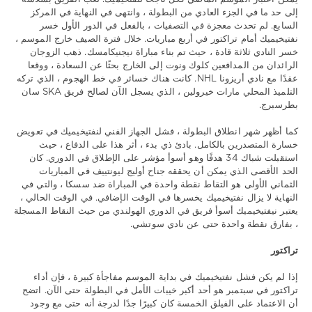
إلى حد ما في الجزء العادي من البطولة ، وانتهى في النهاية في المركز
السابع. لم تحدث معجزة في التصفيات ، بالفعل في الدور الأول خسر
نفتيخيميك أمام تراكتور في أربع مباريات. خلال فترة الصيف خارج الموسم ،
خسر النادي ثلاثة قادة ، حيث تم بناء مباراة نيجنيكامسك. ذهب الزوجان
الرائدان من المدافعين كلوك ونوت إلى الخارج بحثًا عن السعادة ، ووقعا
عقدًا مع نادي أريزونا NHL. كانت هناك خسائر في خط الهجوم ، الذي تركه
التلميذ المحلي مارات خيرولين ، الذي يسجل الآن لصالح فريق SKA سان
بطرسبرج.
كما أظهر شهر انطلاق البطولة ، فشل الجهاز الفني لنفتيخيميك في تعويض
خسارة المتصدرين بالكامل. بادئ ذي بدء ، أثر هذا على الدفاع ، حيث
استقبلت شباك 34 هدفًا وهو أسوأ مؤشر على الإطلاق في الدوري. كان
الحد الأقصى الذي يمكن أن يحققه جناح أوليج ليونتييف في المباريات
الثماني الأولى هو التقاط نقطة واحدة في المباراة ضد سسكا ، والتي في
النهاية لا يزال نفتيخيميك يخسرها في الوقت الإضافي. في الوقت الحالي ،
يعتبر نيفتيخيميك أسوأ فريق في الدوري الهولندي من حيث النقاط المسجلة
، بفارق نقطة واحدة حتى عن نادي سوتشي.
تراكتور
إذا لم يكن فشل نفتيخيميك في بداية الموسم مفاجأة كبيرة ، فإن أداء
تراكتور في سبتمبر هو أحد أكبر خيبات الأمل في البطولة حتى الآن. اتضح
أن الاعتماد على الفيلق الخمسة كان كبيرًا جدًا لدرجة أنه حتى مع وجود