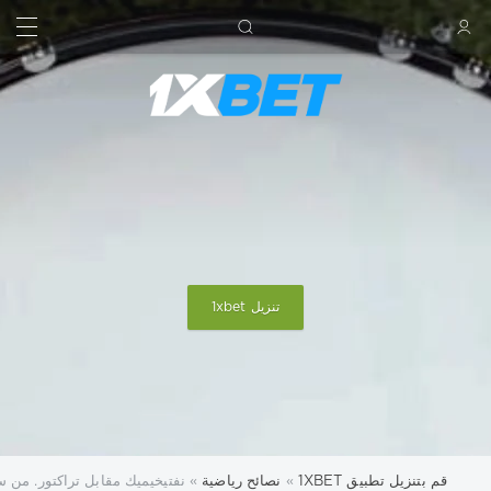
بحث
تسجيل الدخول
تنزيل 1xbet
قم بتنزيل تطبيق 1XBET
»
نصائح رياضية
» نفتيخيميك مقابل تراكتور. من 