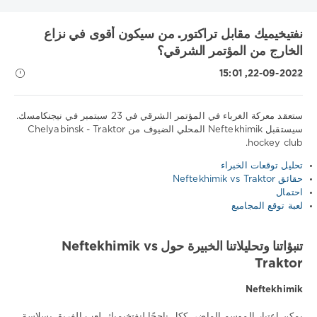
نفتيخيميك مقابل تراكتور. من سيكون أقوى في نزاع
الخارج من المؤتمر الشرقي؟
22-09-2022, 15:01
ستعقد معركة الغرباء في المؤتمر الشرقي في 23 سبتمبر في نيجنكامسك.
سيستقبل Neftekhimik المحلي الضيوف من Chelyabinsk - Traktor
hockey club.
نصائح
رياضية
تحليل توقعات الخبراء
/
حقائق Neftekhimik vs Traktor
توقعات
احتمال
الهوكي
لعبة توقع المجاميع
Download
1xbet
تنبؤاتنا وتحليلاتنا الخبيرة حول Neftekhimik vs
1
Traktor
425
0
Neftekhimik
يمكن اعتبار الموسم الماضي ككل ناجحًا لنفتخيميك. لعب الفريق بسلاسة