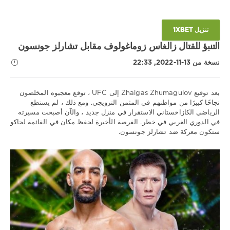
تنزيل 1XBET
التنبؤ للقتال زالغاس زوماغولوف مقابل تشارلز جونسون
نسخة من 13-11-2022, 22:33
بعد توقيع Zhalgas Zhumagulov إلى UFC ، توقع معجبوه المخلصون
نجاحًا كبيرًا من مواطنهم في المثمن الترويجي. ومع ذلك ، لم يستطع
الرياضي الكازاخستاني الاستقرار في منزل جديد ، والآن أصبحت مسيرته
نصائح
في الدوري الغربي في خطر. الفرصة الأخيرة لحفظ مكان في القائمة لجاكو
رياضية
ستكون معركة ضد تشارلز جونسون.
/
توقعات
UFC
Download
1xbet
1
463
0