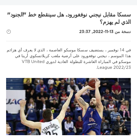
KHL
MLS
UEFA Nations League
UNICS
أتالانتا
سسكا مقابل نيجني نوفغورود. هل سينقطع خط "الجنود"
البرتغال
الدوري الاسباني
الدوري الالماني
الدوري الاوروبي
الذي لم يهزم؟
الدوري الروسي الممتاز
الدوري الفرنسي 1
الدوري الممتاز
نسخة من 13-11-2022, 23:37
السويد
انتر
بايرن
برشلونة
بطولة العالم لهوكي الجليد
بطولة بيلاروسيا
دوري VTB يونايتد
دوري أبطال أوروبا
في 14 نوفمبر ، يستضيف سسكا موسكو العاصمة ، الذي لا يعرف أي هزائم
دوري الأمم الأوروبية
دوري الدرجة الاولى الايطالي
دينامو موسكو
هذا الموسم ، نيجني نوفغورود على أرضية ملعب كريلاتسكوي أرينا في
دينامو مينسك
روما
ريال مدريد
زينيت
سسكا
سويسرا
موسكو في المباراة العاشرة للبطولة العادية لدوري VTB United
نصائح
عصبة الأمم
فنلندا
فياريال
لوكوموتيف كوبان
ليفربول
League 2022/23.
رياضية
مدينة مانشستر
موناكو
ميتالورج
نابولي
نيزهني نوفجورود
/
تنبؤات
نيوكاسل
كرة
Show all tags
السلة
Download
1xbet
1
351
0