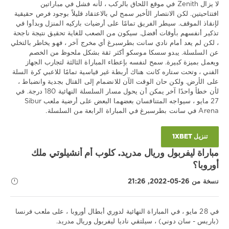
لا يزال Zenith في موقع اللحاق بالركب ، لأنه فشل في مباراتين
زينيت
,
افتتاحيتين. لكن الانتصار الأخير سمح لي بالاعتقاد قليلاً بوجود فرص حقيقية
سسكا
,
لإنقاذ الموقف. سيطر الفريق تمامًا على أرضيات باركيه المنزل وبدأوا في
دوري
تذكير أنفسهم بأوقات أفضل. سيكون من الصعب للغاية تحقيق نتيجة ناجحة
VTB
، لكن لم يعد أمام نادي سانت بطرسبرغ أي مخرج آخر ، فهو يخاطر بالتخلي
يونايتد
عن السلسلة. يبدو سسكا موسكو أكثر ثقة بشكل ملحوظ من الخصم
ويعمل بميزة كبيرة. سمح لنفسه بإعطاء المباراة الثالثة لتجارب الجهاز
الفني ، وتحت ستاره كانت هناك أربطة غير قياسية تمامًا للاعبي كرة السلة
على الأرض. ولكن حان الوقت الآن للانضمام إلى القتال بجدية وانضباط ،
لأن خطأ واحدًا آخر يمكن أن يحول مسار السلسلة النهائية 180 درجة. في
27 مايو ، سيواجه المتنافسان بعضهما البعض على أرضية ملعب Sibur
Arena في سانت بطرسبرغ في المباراة الرابعة من السلسلة.
تنزيل 1XBET
مباراة ليفربول وريال مدريد. كلوب أم أنشيلوتي ملك
أوروبا؟
نسخة من 26-05-2022, 21:26
في 28 مايو ، في المباراة النهائية لدوري أبطال أوروبا ، على ملعب فرنسا
(باريس - سان دوني) ، سيلتقي ناديا ليفربول وريال مدريد.