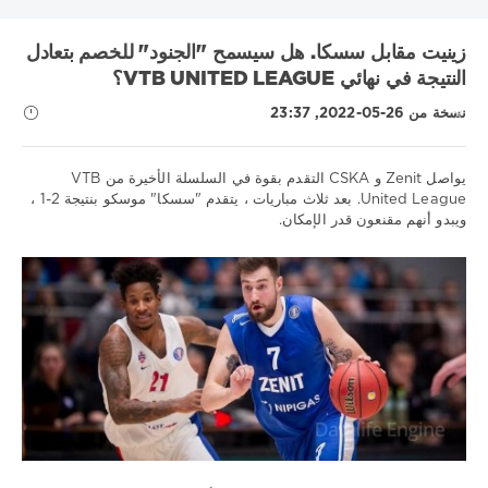
KHL
MLS
UEFA Nations League
UNICS
أتالانتا
زينيت مقابل سسكا. هل سيسمح "الجنود" للخصم بتعادل
البرتغال
الدوري الاسباني
الدوري الالماني
الدوري الاوروبي
النتيجة في نهائي VTB UNITED LEAGUE؟
الدوري الروسي الممتاز
الدوري الفرنسي 1
الدوري الممتاز
نسخة من 26-05-2022, 23:37
السويد
انتر
بايرن
برشلونة
بطولة العالم لهوكي الجليد
بطولة بيلاروسيا
دوري VTB يونايتد
دوري أبطال أوروبا
يواصل Zenit و CSKA التقدم بقوة في السلسلة الأخيرة من VTB
دوري الأمم الأوروبية
دوري الدرجة الاولى الايطالي
دينامو موسكو
United League. بعد ثلاث مباريات ، يتقدم "سسكا" موسكو بنتيجة 2-1 ،
دينامو مينسك
روما
ريال مدريد
زينيت
سسكا
سويسرا
ويبدو أنهم مقنعون قدر الإمكان.
نصائح
عصبة الأمم
فنلندا
فياريال
لوكوموتيف كوبان
ليفربول
رياضية
مدينة مانشستر
موناكو
ميتالورج
نابولي
نيزهني نوفجورود
/
تنبؤات
نيوكاسل
كرة
Show all tags
السلة
Download
1xbet
1
672
0