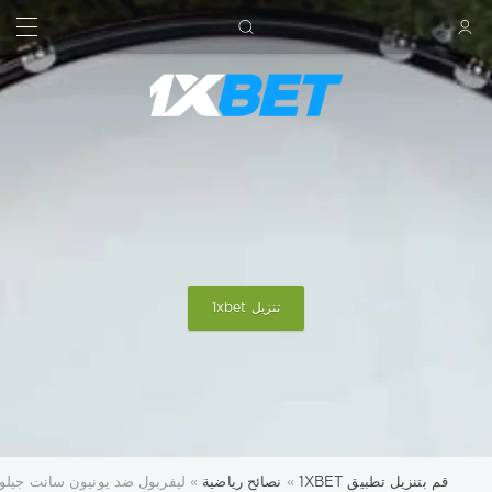
بحث
تسجيل الدخول
تنزيل 1xbet
قم بتنزيل تطبيق 1XBET
»
نصائح رياضية
» ليفربول ضد يونيون سانت جيلوي