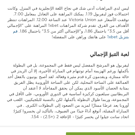
ليس لدى المراهنات أدنى شك في نجاح اللغة الإنجليزية في المنزل. وكانت
احتمالات فوز ليفربول 1.19. يمكنك المراهنة على التعادل بمعامل 7.00.
توقفت الأسعار عند Victoria Union عند الساعة 12.00. المراهنات تنتظر
الأهداف من الفرق. تقدم شركة المراهنات 1xbet المراهنة على "الإجمالي
أقل من 3.5" باحتمال 1.86، و"الإجمالي أكثر من 3.5" باحتمال 1.86.
قم
بتنزيل 1xbet
على هاتفك وراهن على المفضلة!
لعبة التنبؤ الإجمالي
ليفربول هو المرشح المفضل ليس فقط في المجموعة، بل في البطولة
بأكملها. ورغم الهزيمة أمام توتنهام في المباراة الأخيرة، إلا أن الريدز في
حالة ممتازة، ويقدمون كرة قدم مثيرة وفعالة. لقد أصبح يونيون بالفعل أحد
العمالقة على الساحة المحلية، لكن على الساحة الأوروبية يظل الفريق
بمثابة الحصان الأسود الذي يمكن أن يحقق المفاجأة. لا أعتقد أن
البريطانيين سيلعبون كركيزة أساسية في الدوري الأوروبي، على الأقل في
المجموعة، وربما طوال البطولة بأكملها، لكن بالنسبة للبلجيكيين، اللعب في
أوروبا يعد عرضًا ممتازًا لمزيد من الصعود إلى البطولات الكبرى. . في
المباراة المقبلة، أتوقع أداءً جيدًا من الضيوف، بالتأكيد لن يخسروا كثيرًا:
اتحاد سانت جيلوا لن يخسر كثيرًا - الإعاقة 2 (+2.5) - 1.54.