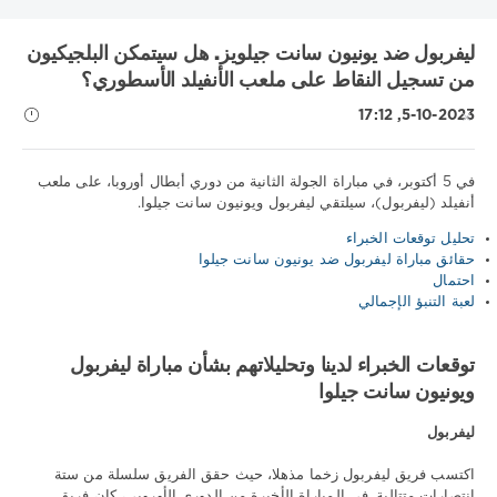
ليفربول ضد يونيون سانت جيلويز. هل سيتمكن البلجيكيون
من تسجيل النقاط على ملعب الأنفيلد الأسطوري؟
5-10-2023, 17:12
في 5 أكتوبر، في مباراة الجولة الثانية من دوري أبطال أوروبا، على ملعب
أنفيلد (ليفربول)، سيلتقي ليفربول ويونيون سانت جيلوا.
نصائح
تحليل توقعات الخبراء
رياضية
حقائق مباراة ليفربول ضد يونيون سانت جيلوا
/
احتمال
تنبؤات
لعبة التنبؤ الإجمالي
كرة
القدم
توقعات الخبراء لدينا وتحليلاتهم بشأن مباراة ليفربول
Download
ويونيون سانت جيلوا
1xbet
1
ليفربول
078
0
اكتسب فريق ليفربول زخما مذهلا، حيث حقق الفريق سلسلة من ستة
انتصارات متتالية. في المباراة الأخيرة من الدوري الأوروبي، كان فريق