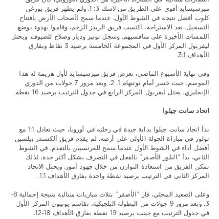
ميرسيسايد أقوى على الطريق من لاسك 3: 1. ولم يظهر فريق يورغن
كلوب أفضل نتيجة في الشوط الأول، عندما سمح لأصحاب الأرض بافتتاح
التسجيل. بعد الاستراحة، اكتسب فريق الريدز الزخم، وقاموا بهدوء بوضع
اللمسات الأخيرة على منافسيهم. وسجل نونيز ودياز وصلاح للضيوف. ويحتل
ليفربول المركز الأول في المجموعة الخامسة برصيد 3 نقاط وبفارق
الأهداف 3:1.
وفي نهاية الأسبوع الماضي، تعرض فريق ميرسيسايد لأول هزيمة له هذا
الموسم، حيث خسر أمام توتنهام 1: 2. وبعد مرور 7 جولات من الدوري
الإنجليزي، يحتل ليفربول المركز الرابع في جدول الترتيب برصيد 16 نقطة.
اتحاد سانت جيلوا
بدأ اتحاد سانت جيلوا بداية جيدة في رحلته في أوروبا، حيث تعادل 1:1 مع
تولوز في مباراة الجولة الأولى على أرضه. لم يقدم فريق ألكسندر بيلسين
أفضل أداء في الشوط الأول عندما سمح للفرنسيين بالتقدم. في الشوط
الثاني، بدأ "البلوز الأصفر" بالفعل في التصرف بشكل أكثر حدة، لذلك
تمكن الفريق من استعادة التوازن من خلال جهود أمور. ويحتل الاتحاد
المركز الثاني في الترتيب برصيد نقطة واحدة بفارق الأهداف 1:1.
وعلى الصعيد المحلي، فاز "الأصفر" بثلاث مباريات متتالية بنتيجة إجمالية 8-
3. وبعد مرور 9 جولات من البطولة البلجيكية، تقاسم يونيون المركز الأول
في جدول الترتيب مع جينت برصيد 19 نقطة بفارق الأهداف 18-12.